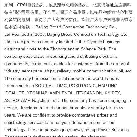
系列，CPCI电源系列，以及定制化电源系列。 北京博远通达连接科
技有限公司重信用、守合同、保证产品质量，以多品种经营特色和薄
利多销的原则，赢得了广大客户的信任。欢迎广大用户来电来函或亲
临本公司洽谈！ Beijing Broad Connection Technology Co.,
Ltd.Founded in 2008, Beijing Broad Connection Technology Co.,
Ltd. is a high-tech company located in the Olympic business
district and close to the Zhongguancun Science Park. The
company specialized in sourcing and distributing electronic
components, crimp tools, cables for customers from the areas of
industry, aerospace, ships, railway, mobile communication, oil, etc.
The company has excellent relations with the world-famous
brands such as SOURIAU, DMC, POSITRONIC, HARTING,
IDEAL, TE, YEONHAB, AMPHENOL, ITT-CANNON, KNIPEX,
ASTRO, AMP, Raychem, etc. The company has been engaging in
design, development and connector cable assembly for a few
years. We are confident to provide competative prices and
satisfactory services to mmet your demand in connection
technology. The company&rsquo;s newly set up Power Business